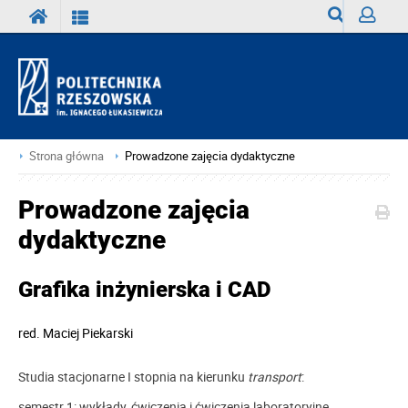
Wyszukiwark
Zaloguj
Strona główna
Prowadzone zajęcia dydaktyczne
Prowadzone zajęcia
dydaktyczne
Grafika inżynierska i CAD
red.
Maciej Piekarski
Studia stacjonarne I stopnia na kierunku
transport
:
semestr 1: wykłady, ćwiczenia i ćwiczenia laboratoryjne.